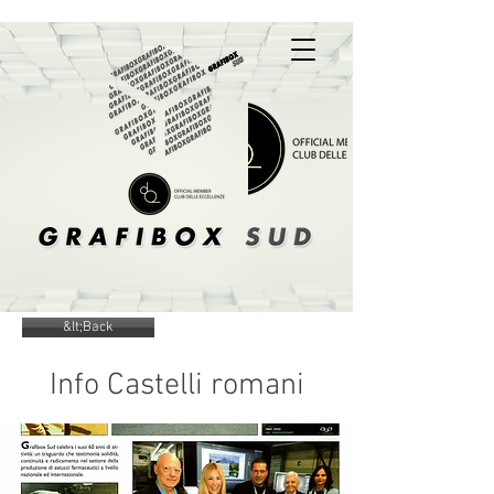
A Box Of Solutions
&lt;Back
Info Castelli romani