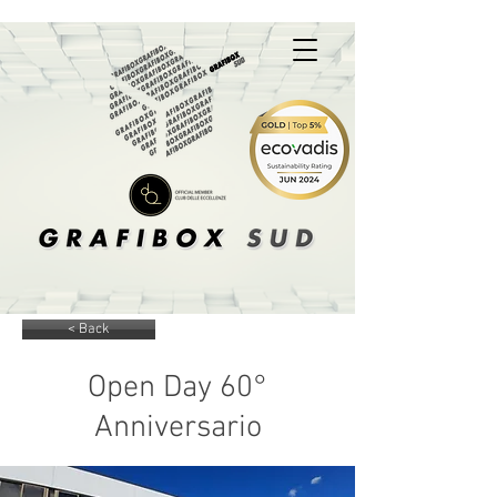
A Box Of Solutions
< Back
Open Day 60°
Anniversario